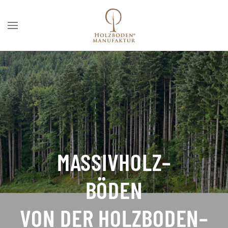
MASSIVHOLZ
–
BÖDEN
VON DER HOLZBODEN
–