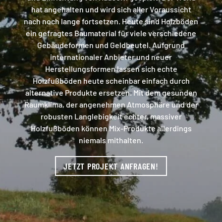
hat angehalten und wird sich aller Voraussicht
nach noch lange fortsetzen. Heute sind Holzböden
ein gefragtes Baumaterial für viele verschiedene
Gebäudeformen und Geldbeutel. Aufgrund
internationaler Anbieter und neuer
Herstellungsformen lassen sich echte
Holzfußböden heute scheinbar einfach durch
alternative Produkte ersetzen. Mit dem gesunden
Raumklima, der angenehmen Atmosphäre und der
robusten Langlebigkeit echter, massiver
Holzfußböden können Mix-Produkte allerdings
niemals mithalten.
JETZT PROJEKT ANFRAGEN!