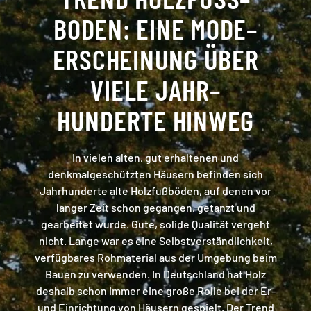
BODEN: EINE MODE
–
ERSCHEINUNG ÜBER
VIELE JAHR
–
HUNDERTE HINWEG
In vielen alten, gut erhaltenen und
denkmalgeschützten Häusern befinden sich
Jahrhunderte alte Holzfußböden, auf denen vor
langer Zeit schon gegangen, getanzt und
gearbeitet wurde. Gute, solide Qualität vergeht
nicht. Lange war es eine Selbstverständlichkeit,
verfügbares Rohmaterial aus der Umgebung beim
Bauen zu verwenden. In Deutschland hat Holz
deshalb schon immer eine große Rolle bei der Er-
und Einrichtung von Häusern gespielt. Der Trend